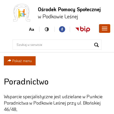
Ośrodek Pomocy Społecznej
Przejdź
Przejdź
Przejdź
w Podkowie Leśnej
do menu
do
do menu
głównego
treści
bocznego
Aa
Poka
men
Pokaż menu
Poradnictwo
Wsparcie specjalistyczne jest udzielane w Punkcie
Poradnictwa w Podkowie Leśnej przy ul. Błońskiej
46/48,