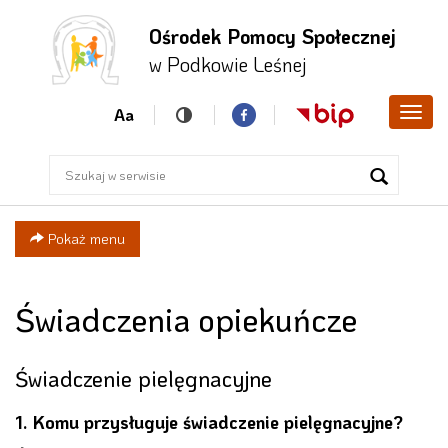
Ośrodek Pomocy Społecznej
Przejdź
Przejdź
Przejdź
w Podkowie Leśnej
do menu
do
do menu
głównego
treści
bocznego
Aa
Poka
men
Pokaż menu
Świadczenia opiekuńcze
Świadczenie pielęgnacyjne
1. Komu przysługuje świadczenie pielęgnacyjne?