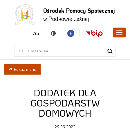
Ośrodek Pomocy Społecznej
Przejdź
Przejdź
Przejdź
w Podkowie Leśnej
do menu
do
do menu
głównego
treści
bocznego
Aa
Poka
men
Pokaż menu
DODATEK DLA
GOSPODARSTW
DOMOWYCH
29.09.2022