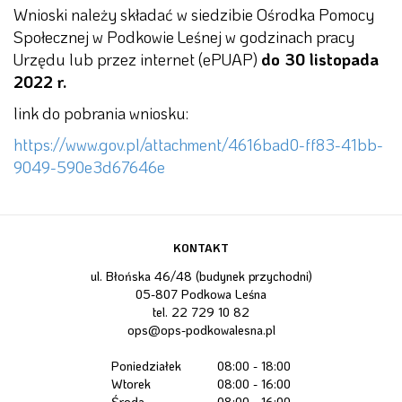
Wnioski należy składać w siedzibie Ośrodka Pomocy
Społecznej w Podkowie Leśnej w godzinach pracy
Urzędu lub przez internet (ePUAP)
do 30 listopada
2022 r.
link do pobrania wniosku:
https://www.gov.pl/attachment/4616bad0-ff83-41bb-
9049-590e3d67646e
KONTAKT
ul. Błońska 46/48 (budynek przychodni)
05-807 Podkowa Leśna
tel.
22 729 10 82
ops@ops-podkowalesna.pl
Poniedziałek
08:00 - 18:00
Wtorek
08:00 - 16:00
Środa
08:00 - 16:00