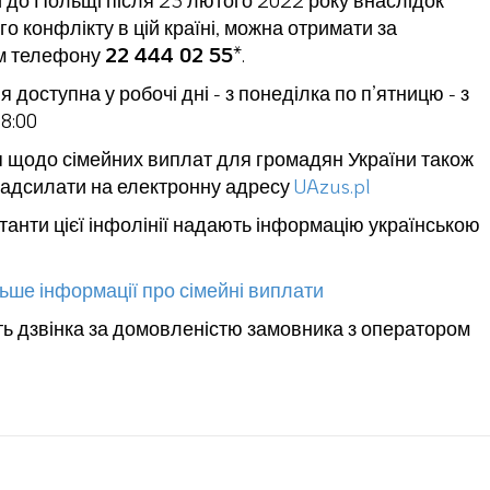
 до Польщі після 23 лютого 2022 року внаслідок
о конфлікту в цій країні, можна отримати за
м телефону
22 444 02 55
*.
я доступна у робочі дні - з понеділка по п’ятницю - з
18:00
 щодо сімейних виплат для громадян України також
адсилати на електронну адресу
UA
zus.pl
танти цієї інфолінії надають інформацію українською
ьше інформації про сімейні виплати
сть дзвінка за домовленістю замовника з оператором