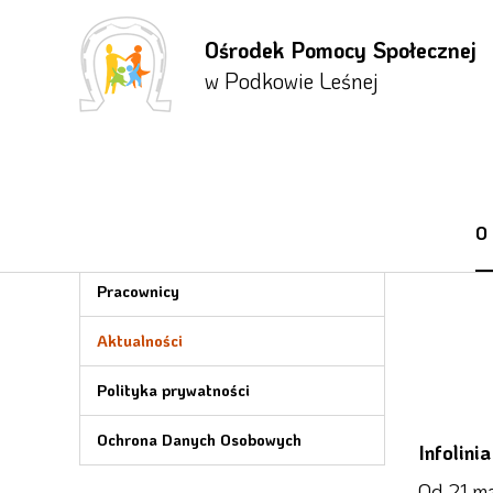
Ośrodek Pomocy Społecznej
Przejdź
Przejdź
Przejdź
do menu
do
do menu
w Podkowie Leśnej
głównego
treści
bocznego
O OPS
O
Informacje
Pracownicy
Aktualności
Polityka prywatności
Ochrona Danych Osobowych
Infolini
Od 21 ma