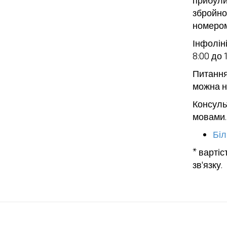
прибули
збройног
номеро
Інфоліні
8:00 до 
Питання
можна н
Консуль
мовами.
Біл
* варті
зв'язку.