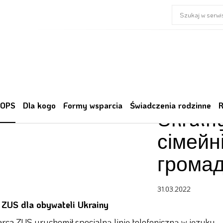
Infolin
 OPS
Dla kogo
Formy wsparcia
Świadczenia rodzinne
R
Ukrain
сімейн
громад
31.03.2022
a ZUS dla obywateli Ukrainy
rca ZUS uruchomił specjalną linię telefoniczną w języku