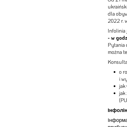
ukraińsk
dla obyw
2022 r. 
Infolinia
- w god
Pytania 
można te
Konsultan
o r
i w
jak
jak
(PU
Інфолін
Інформа