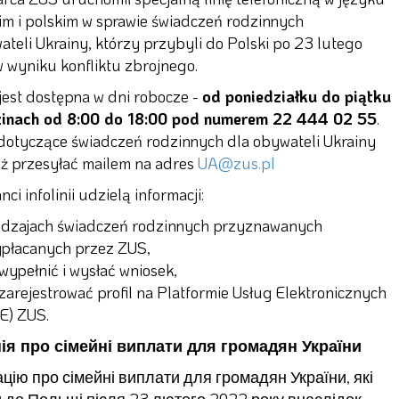
im i polskim w sprawie świadczeń rodzinnych
ateli Ukrainy, którzy przybyli do Polski po 23 lutego
w wyniku konfliktu zbrojnego.
 jest dostępna w dni robocze -
od poniedziałku do piątku
zinach od 8:00 do 18:00 pod numerem 22 444 02 55
.
dotyczące świadczeń rodzinnych dla obywateli Ukrainy
ż przesyłać mailem na adres
UA@zus.pl
ci infolinii udzielą informacji:
odzajach świadczeń rodzinnych przyznawanych
ypłacanych przez ZUS,
 wypełnić i wysłać wniosek,
 zarejestrować profil na Platformie Usług Elektronicznych
E) ZUS.
ія про сімейні виплати для громадян України
цію про сімейні виплати для громадян України, які