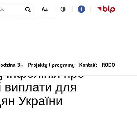
Aa
ia ZUS dla obywateli
odzina 3+
Projekty i programy
Kontakt
RODO
y Інфолінія про
і виплати для
ян України