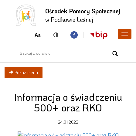
Ośrodek Pomocy Społecznej
Przejdź
Przejdź
Przejdź
w Podkowie Leśnej
do menu
do
do menu
głównego
treści
bocznego
Aa
Poka
men
Pokaż menu
Informacja o świadczeniu
500+ oraz RKO
24.01.2022