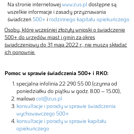
Na stronie internetowej
www.zus.pl
dostępne są
wszelkie informacje i zasady przyznawania
świadczeń
500+
i
rodzinnego kapitału opiekuńczego
Osoby, które wcześniej złożyły wnioski o świadczenie
500+ do urzędów miast i gmin za okres
świadczeniowy do 31 maja 2022 r., nie muszą składać
ich ponownie.
Pomoc w sprawie świadczenia 500+ i RKO:
specjalna infolinia 22 290 55 00 (czynna od
poniedziałku do piątku w godz. 8.00 – 15.00),
mailowo
cot@zus.pl
konsultacje i porady w sprawie świadczenia
wychowawczego 500+
konsultacje i porady w sprawie kapitału
opiekuńczego