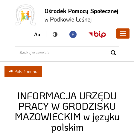
Ośrodek Pomocy Społecznej
Przejdź
Przejdź
Przejdź
w Podkowie Leśnej
do menu
do
do menu
głównego
treści
bocznego
Aa
Poka
men
Pokaż menu
INFORMACJA URZĘDU
PRACY W GRODZISKU
MAZOWIECKIM w języku
polskim