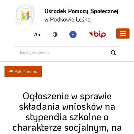
Ośrodek Pomocy Społecznej
Przejdź
Przejdź
Przejdź
w Podkowie Leśnej
do menu
do
do menu
głównego
treści
bocznego
Aa
Poka
men
Pokaż menu
Ogłoszenie w sprawie
składania wniosków na
stypendia szkolne o
charakterze socjalnym, na