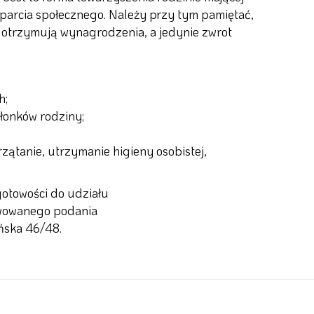
wsparcia społecznego. Należy przy tym pamiętać,
e otrzymują wynagrodzenia, a jedynie zwrot
h;
łonków rodziny;
zątanie, utrzymanie higieny osobistej,
gotowości do udziału
ywowanego podania
ńska 46/48.