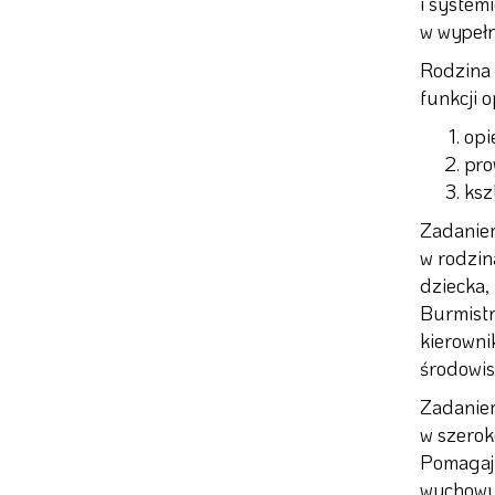
i system
w wypełn
Rodzina 
funkcji 
opi
pro
ksz
Zadaniem
w rodzin
dziecka,
Burmistr
kierowni
środowis
Zadaniem
w szerok
Pomagają
wychowyw