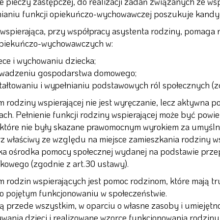
ie pieczy zastępczej, do realizacji zadań związanych ze ws
ianiu funkcji opiekuńczo-wychowawczej poszukuje kandyda
wspierająca, przy współpracy asystenta rodziny, pomaga r
opiekuńczo-wychowawczych w:
ece i wychowaniu dziecka;
wadzeniu gospodarstwa domowego;
tałtowaniu i wypełnianiu podstawowych ról społecznych (zg
 rodziny wspierającej nie jest wyręczanie, lecz aktywna 
ach. Pełnienie funkcji rodziny wspierającej może być pow
 które nie były skazane prawomocnym wyrokiem za umyśln
z właściwy ze względu na miejsce zamieszkania rodziny w
ka ośrodka pomocy społecznej wydanej na podstawie pr
kowego (zgodnie z art.30 ustawy).
 rodzin wspierających jest pomoc rodzinom, które mają tru
o pojętym funkcjonowaniu w społeczeństwie.
 przede wszystkim, w oparciu o własne zasoby i umiejętn
ania dzieci i realizowane wzorce funkcjonowania rodziny. 