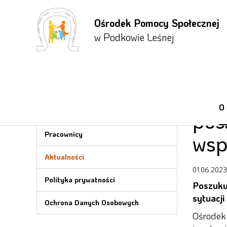
Ośrodek Pomocy Społecznej
Przejdź
Przejdź
Przejdź
do menu
do
do menu
w Podkowie Leśnej
głównego
treści
bocznego
O OPS
Ośr
O
Informacje
pos
Pracownicy
wsp
Aktualności
01.06.2023
Polityka prywatności
Poszuku
sytuacji
Ochrona Danych Osobowych
Ośrodek 