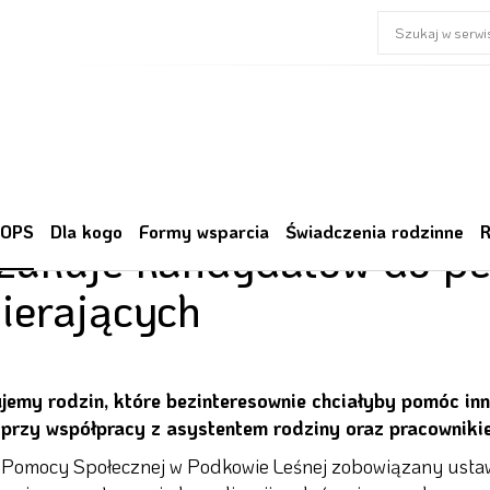
odek Pomocy Społecznej 
 OPS
Dla kogo
Formy wsparcia
Świadczenia rodzinne
R
zukuje kandydatów do peł
ierających
jemy rodzin, które bezinteresownie chciałyby pomóc in
 przy współpracy z asystentem rodziny oraz pracowniki
Pomocy Społecznej w Podkowie Leśnej zobowiązany ustawą 