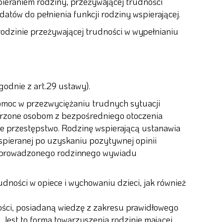
pieraniem rodziny, przeżywającej trudności
tów do pełnienia funkcji rodziny wspierającej.
odzinie przeżywającej trudności w wypełnianiu
odnie z art.29 ustawy).
pomoc w przezwyciężaniu trudnych sytuacji
ierzone osobom z bezpośredniego otoczenia
e przestępstwo. Rodzinę wspierającą ustanawia
spieranej po uzyskaniu pozytywnej opinii
zeprowadzonego rodzinnego wywiadu
dności w opiece i wychowaniu dzieci, jak również
ości, posiadaną wiedzę z zakresu prawidłowego
Jest to forma towarzyszenia rodzinie mającej