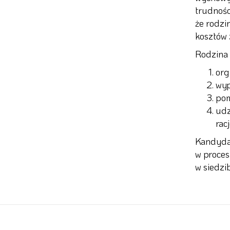
trudnośc
że rodzi
kosztów 
Rodzina 
org
wyp
pom
udz
rac
Kandydac
w proce
w siedzi