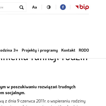
Aa
w Podkowie Leśnej
odzina 3+
Projekty i programy
Kontakt
RODO
nienia funkcji rodzin
nym w poszukiwaniu rozwiązań trudnych
em socjalnym.
z dnia 9 czerwca 2011r. o wspieraniu rodziny