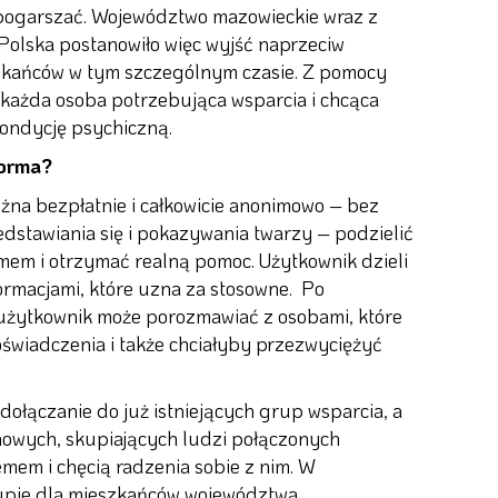
 pogarszać. Województwo mazowieckie wraz z
olska postanowiło więc wyjść naprzeciw
kańców w tym szczególnym czasie. Z pomocy
każda osoba potrzebująca wsparcia i chcąca
ondycję psychiczną.
forma?
żna bezpłatnie i całkowicie anonimowo – bez
edstawiania się i pokazywania twarzy – podzielić
mem i otrzymać realną pomoc. Użytkownik dzieli
formacjami, które uzna za stosowne. Po
użytkownik może porozmawiać z osobami, które
wiadczenia i także chciałyby przezwyciężyć
dołączanie do już istniejących grup wsparcia, a
nowych, skupiających ludzi połączonych
em i chęcią radzenia sobie z nim. W
pie dla mieszkańców województwa