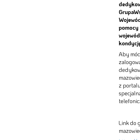
dedykowa
GrupaWsp
Wojewód
pomocy 
wojewód
kondycję
Aby móc 
zalogowa
dedykow
mazowiec
z portal
specjaln
telefonic
Link do 
mazowie