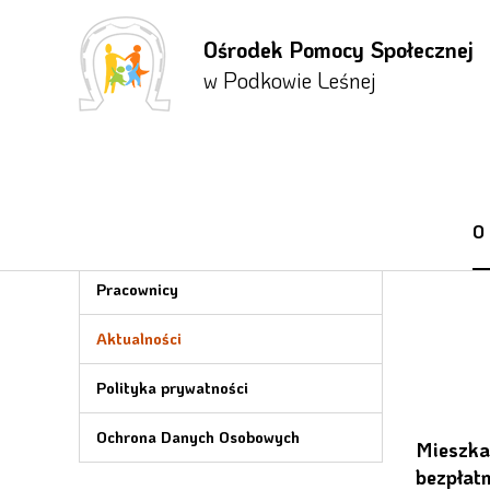
Ośrodek Pomocy Społecznej
Przejdź
Przejdź
Przejdź
do menu
do
do menu
w Podkowie Leśnej
głównego
treści
bocznego
O OPS
O
Informacje
Pracownicy
Aktualności
Polityka prywatności
Ochrona Danych Osobowych
Mieszka
bezpłat