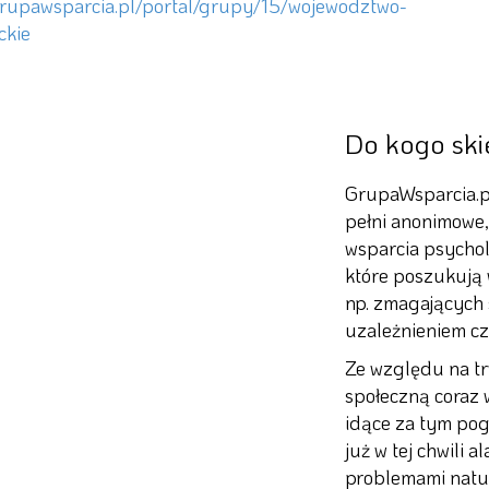
grupawsparcia.pl/portal/grupy/15/wojewodztwo-
ckie
Do kogo ski
GrupaWsparcia.pl
pełni anonimowe,
wsparcia psychol
które poszukują 
np. zmagających 
uzależnieniem cz
Ze względu na tr
społeczną coraz 
idące za tym pog
już w tej chwili 
problemami natur