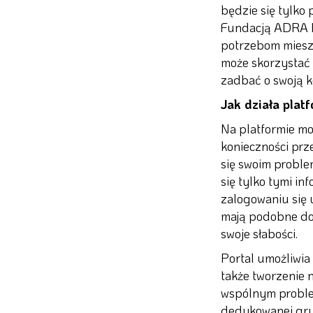
będzie się tylko
Fundacją ADRA P
potrzebom miesz
może skorzystać 
zadbać o swoją k
Jak działa plat
Na platformie mo
konieczności prz
się swoim proble
się tylko tymi in
zalogowaniu się 
mają podobne doś
swoje słabości.
Portal umożliwia 
także tworzenie 
wspólnym problem
dedykowanej gru