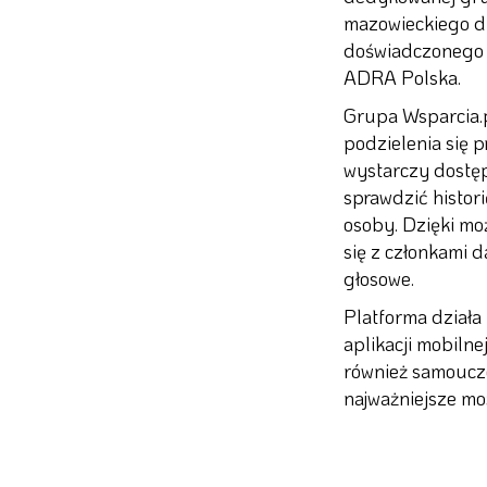
mazowieckiego d
doświadczonego 
ADRA Polska.
Grupa Wsparcia.p
podzielenia się 
wystarczy dostęp
sprawdzić histor
osoby. Dzięki mo
się z członkami
głosowe.
Platforma działa 
aplikacji mobiln
również samoucze
najważniejsze moż