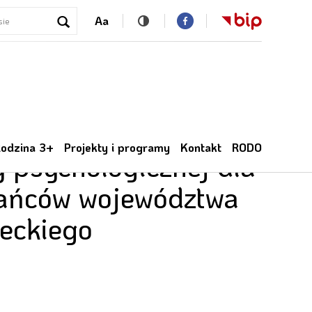
Aa
program bezpłatnej
odzina 3+
Projekty i programy
Kontakt
RODO
 psychologicznej dla
ańców województwa
eckiego