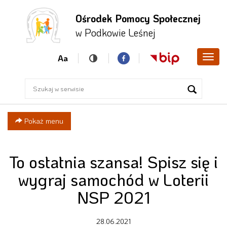
Ośrodek Pomocy Społecznej
Przejdź
Przejdź
Przejdź
w Podkowie Leśnej
do menu
do
do menu
głównego
treści
bocznego
Aa
Poka
men
Pokaż menu
To ostatnia szansa! Spisz się i
wygraj samochód w Loterii
NSP 2021
28.06.2021