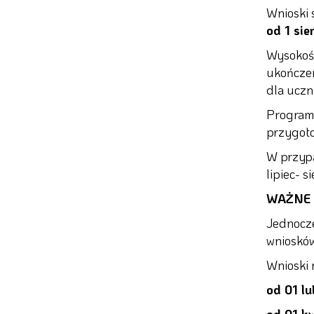
Wnioski 
od 1 si
Wysokość
ukończen
dla uczni
Program 
przygoto
W przypa
lipiec- 
WAŻNE 
Jednocze
wniosków
Wnioski 
od 01 l