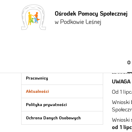
Ośrodek Pomocy Społecznej
Przejdź
Przejdź
Przejdź
do menu
do
do menu
w Podkowie Leśnej
głównego
treści
bocznego
O OPS
Waż
O
Informacje
22.06.202
Pracownicy
UWAGA 
Od 1 lip
Aktualności
Wnioski 
Polityka prywatności
Społeczn
Ochrona Danych Osobowych
Wnioski 
od 1 li