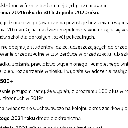
składane w formie tradycyjnej będą przyjmowane
erpnia 2020roku do 30 listopada 2020roku.
 jednorazowego świadczenia pozostaje bez zmian i wynosi 
ia 20 roku życia, na dzieci niepełnosprawne uczące się w 
ów szkół dla dorosłych i szkół policealnych.
nie obejmuje studentów, dzieci uczęszczających do przeds
wanie przedszkolne w tzw. zerówce w przedszkolu lub szk
dku złożenia prawidłowo wypełnionego i kompletnego wni
sierpień, rozpatrzenie wniosku i wypłata świadczenia nastą
500+
śnie przypominamy, że wypłaty z programu 500 plus w 
 złożonych w 2019r.
na świadczenie wychowawcze na kolejny okres zasiłkowy
utego 2021 roku
drogą elektroniczną